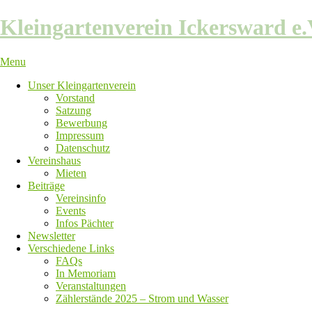
Skip
Kleingartenverein Ickersward e.
to
content
Menu
Unser Kleingartenverein
Vorstand
Satzung
Bewerbung
Impressum
Datenschutz
Vereinshaus
Mieten
Beiträge
Vereinsinfo
Events
Infos Pächter
Newsletter
Verschiedene Links
FAQs
In Memoriam
Veranstaltungen
Zählerstände 2025 – Strom und Wasser