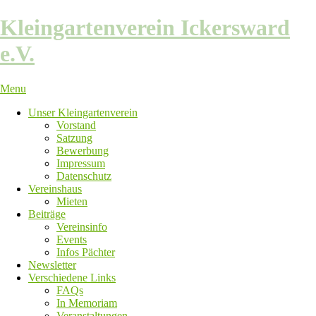
Skip
Kleingartenverein Ickersward
to
content
e.V.
Menu
Unser Kleingartenverein
Vorstand
Satzung
Bewerbung
Impressum
Datenschutz
Vereinshaus
Mieten
Beiträge
Vereinsinfo
Events
Infos Pächter
Newsletter
Verschiedene Links
FAQs
In Memoriam
Veranstaltungen