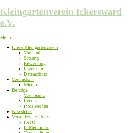
Skip
Kleingartenverein Ickersward
to
content
e.V.
Menu
Unser Kleingartenverein
Vorstand
Satzung
Bewerbung
Impressum
Datenschutz
Vereinshaus
Mieten
Beiträge
Vereinsinfo
Events
Infos Pächter
Newsletter
Verschiedene Links
FAQs
In Memoriam
Veranstaltungen