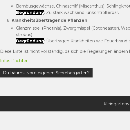
Bambusgewächse, Chinaschilf (Miscanthus), Schlingknöte
Begründung
: Zu stark wachsend, unkontrollierbar.
Krankheitsübertragende Pflanzen
Glanzmispel (Photinia), Zwergmispel (Cotoneaster), Wac
strobus)
Begründung
: Übertragen Krankheiten wie Feuerbrand o
Diese Liste ist nicht vollständig, da sich die Regelungen änder
Infos Pächter
Beitragsnavigation
Du träumst vom eigenen Schrebergarten?
Kleingartenv