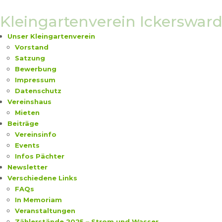
Skip
to
Kleingartenverein Ickersward 
content
Unser Kleingartenverein
Vorstand
Satzung
Bewerbung
Impressum
Datenschutz
Vereinshaus
Mieten
Beiträge
Vereinsinfo
Events
Infos Pächter
Newsletter
Verschiedene Links
FAQs
In Memoriam
Veranstaltungen
Zählerstände 2025 – Strom und Wasser