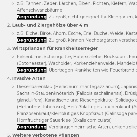
z.B. Tannen, Zeder, Lärchen, Eiben, Fichten, Kiefern,
Affenschwanzbäume
Begründung
: Zu groß, nicht geeignet für Kleingärten
Laub- und Ziergehölze über 4 m
z.B. Eiche, Birke, Ahorn, Esche, Erle, Buche, Weide, Kas
Begründung
: Zu groß, können Nachbargärten verschat
Wirtspflanzen für Krankheitserreger
Felsenbirne, Scheinquitte, Haferschlehe, Bocksdorn, F
(Cotoneaster), Wacholder, Korkenzieherweide, Mande
Begründung
: Übertragen Krankheiten wie Feuerbrand o
Invasive Arten
Riesenbärenklau (Heracleum mantegazzianum), Japanisch
Sachalin-Staudenknöterich (Fallopia sachalinensis), Drüs
glandulifera), Kanadische und Riesengoldrute (Solidago
(Helianthus tuberosus), Beifußblättriges Traubenkraut (Am
Franzosenkraut/Kleinblütiges Knopfkraut (Galinsoga parvif
Hornfruchtiger Sauerklee (Oxalis corniculata)
Begründung
: Verdrängen heimische Arten, unkontrollie
Weitere verbotene Pflanzen