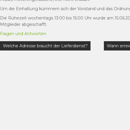
Um die Einhaltung kümmern sich der Vorstand und das Ordnun
Die Ruhezeit wochentags 13:00 bis 15:00 Uhr wurde am 15.06.
Mitglieder abgeschafft.
Fragen und Antworten
Beitragsnavigation
Welche Adresse braucht der Lieferdienst?
Wann errei