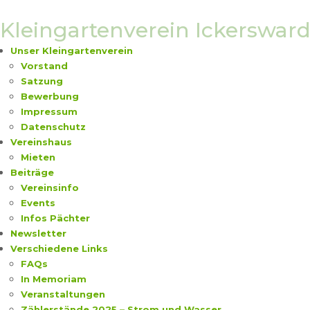
Skip
to
Kleingartenverein Ickersward 
content
Unser Kleingartenverein
Vorstand
Satzung
Bewerbung
Impressum
Datenschutz
Vereinshaus
Mieten
Beiträge
Vereinsinfo
Events
Infos Pächter
Newsletter
Verschiedene Links
FAQs
In Memoriam
Veranstaltungen
Zählerstände 2025 – Strom und Wasser