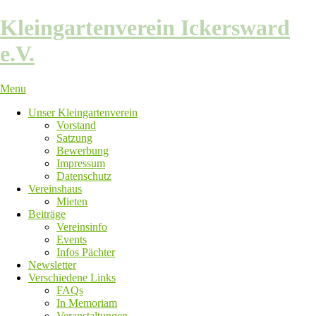
Skip
Kleingartenverein Ickersward
to
content
e.V.
Menu
Unser Kleingartenverein
Vorstand
Satzung
Bewerbung
Impressum
Datenschutz
Vereinshaus
Mieten
Beiträge
Vereinsinfo
Events
Infos Pächter
Newsletter
Verschiedene Links
FAQs
In Memoriam
Veranstaltungen