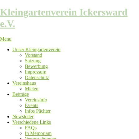
Skip
Kleingartenverein Ickersward
to
content
e.V.
Menu
Unser Kleingartenverein
Vorstand
Satzung
Bewerbung
Impressum
Datenschutz
Vereinshaus
Mieten
Beiträge
Vereinsinfo
Events
Infos Pächter
Newsletter
Verschiedene Links
FAQs
In Memoriam
Veranstaltungen